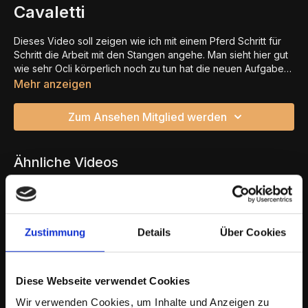
Cavaletti
Dieses Video soll zeigen wie ich mit einem Pferd Schritt für
Schritt die Arbeit mit den Stangen angehe. Man sieht hier gut
wie sehr Ocli körperlich noch zu tun hat die neuen Aufgaben
zu lösen. Am Ende ist das Ziel, dass er auch im Galopp es
Mehr anzeigen
schafft die Länge zu halten und die Aufgaben noch freier mit
weniger Unterstützung meinerseits lösen kann. Ich freue mich
Zum Ansehen Mitglied werden
über die Ansätze und die Versuche für er hier schon zeigen
konnte, auch wenn es sicher noch dauern wird bis er
körperlich noch stabiler ist.
Ähnliche Videos
Zustimmung
Details
Über Cookies
Diese Webseite verwendet Cookies
Wir verwenden Cookies, um Inhalte und Anzeigen zu