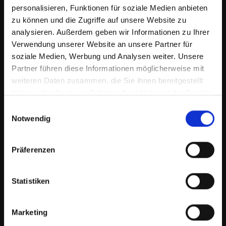
personalisieren, Funktionen für soziale Medien anbieten
17:55
zu können und die Zugriffe auf unsere Website zu
Fehler da sein lassen
analysieren. Außerdem geben wir Informationen zu Ihrer
Verwendung unserer Website an unsere Partner für
soziale Medien, Werbung und Analysen weiter. Unsere
Partner führen diese Informationen möglicherweise mit
weiteren Daten zusammen, die Sie ihnen bereitgestellt
haben oder die sie im Rahmen Ihrer Nutzung der Dienste
gesammelt haben.
Einwilligungsauswahl
Notwendig
Präferenzen
20:34
Carni - erste Sprünge mit einem unerfahrenen Pferd
Statistiken
Marketing