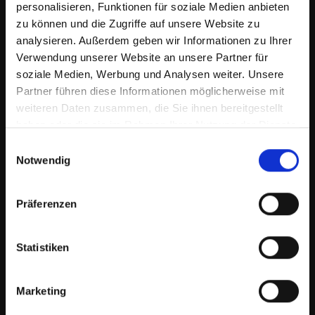
personalisieren, Funktionen für soziale Medien anbieten
Ein Körpergefühl für die HH im Raum entwickeln - dem Gefühl am
zu können und die Zugriffe auf unsere Website zu
Seil in der Bewegung folgen
analysieren. Außerdem geben wir Informationen zu Ihrer
Verwendung unserer Website an unsere Partner für
soziale Medien, Werbung und Analysen weiter. Unsere
Partner führen diese Informationen möglicherweise mit
weiteren Daten zusammen, die Sie ihnen bereitgestellt
haben oder die sie im Rahmen Ihrer Nutzung der Dienste
gesammelt haben.
Einwilligungsauswahl
Notwendig
Präferenzen
16:48
Arbeit mit Erhöhungen: Stufentraining im Vorwärts und Rückwärts
Statistiken
Marketing