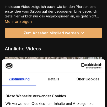
In diesem Video zeige ich euch, wie ich den Pferden eine
erste Idee vom Galopp auf der gebogenen Linie gebe. Ich
teste hier wirklich nur das Angaloppieren an, es geht nicht
darum dass die Pferde es schaffen mehrere Runden den
Mehr anzeigen
Galopp zu halten. Ich möchte nur ein Gefühl für den Status
quo bekommen und mich an die dritte Gangart herantasten
Zum Ansehen Mitglied werden
und dann mit Hilfe der Vorarbeit am Boden und einem
hoffentlich daraus resultierenden verbesserten Körpergefühl
warten, bis die Pferde ehrlich selber den Galopp entwickeln
Ähnliche Videos
und halten. Mein Hauptfokus liegt immer noch auf dem
Herstellen einer guten Kreisbahn und dass das Pferd es
schafft im Schritt und Trab sich besser zu tragen und nicht
nach innen zukippen. Dann kann auch später die dritte
Gangart gelingen.
Zustimmung
Details
Über Cookies
Diese Webseite verwendet Cookies
Wir verwenden Cookies, um Inhalte und Anzeigen zu
21:04