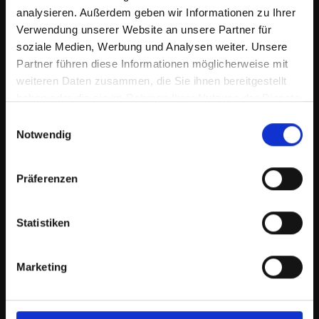
analysieren. Außerdem geben wir Informationen zu Ihrer
Verwendung unserer Website an unsere Partner für
soziale Medien, Werbung und Analysen weiter. Unsere
Partner führen diese Informationen möglicherweise mit
weiteren Daten zusammen, die Sie ihnen bereitgestellt
haben oder die sie im Rahmen Ihrer Nutzung der Dienste
gesammelt haben.
Einwilligungsauswahl
Notwendig
11:48
Traversalen im Trab Teil 2
Präferenzen
Statistiken
Marketing