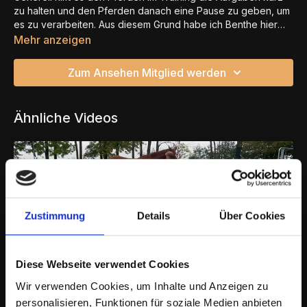
zu halten und den Pferden danach eine Pause zu geben, um
es zu verarbeiten. Aus diesem Grund habe ich Benthe hier
noch einmal eine Pause gegeben und wir konnten danach
Mehr anzeigen
die zweite Einheit deutlich schneller mit einem guten Gefühl
beenden.
Zum Ansehen Mitglied werden
Ähnliche Videos
Zustimmung
Details
Über Cookies
Diese Webseite verwendet Cookies
05:56
Wir verwenden Cookies, um Inhalte und Anzeigen zu
personalisieren, Funktionen für soziale Medien anbieten
Benthe - Abschlusstraining bevor es an den Hänger geht