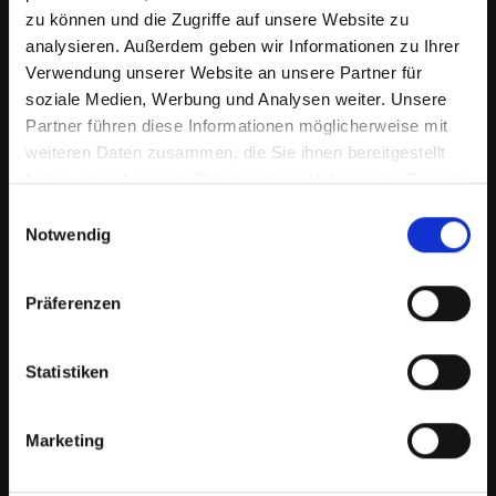
zu können und die Zugriffe auf unsere Website zu
analysieren. Außerdem geben wir Informationen zu Ihrer
Verwendung unserer Website an unsere Partner für
soziale Medien, Werbung und Analysen weiter. Unsere
Partner führen diese Informationen möglicherweise mit
weiteren Daten zusammen, die Sie ihnen bereitgestellt
haben oder die sie im Rahmen Ihrer Nutzung der Dienste
gesammelt haben.
Einwilligungsauswahl
Notwendig
25:06
Benthe - Verbessern der Koordination & Ansteuern der einzelnen
Präferenzen
Beine über der Stange
Statistiken
Marketing